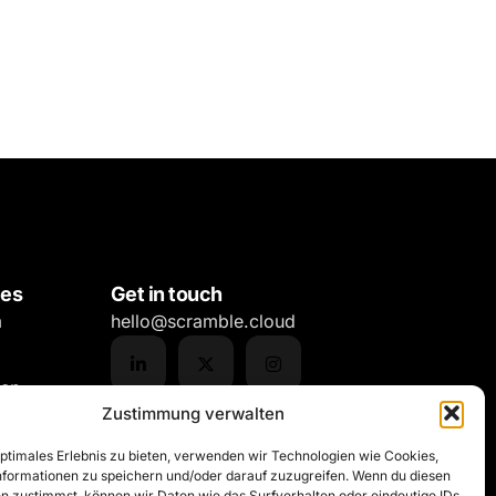
hes
Get in touch
m
hello@scramble.cloud
gen
Zustimmung verwalten
tz-
optimales Erlebnis zu bieten, verwenden wir Technologien wie Cookies,
formationen zu speichern und/oder darauf zuzugreifen. Wenn du diesen
n zustimmst, können wir Daten wie das Surfverhalten oder eindeutige IDs