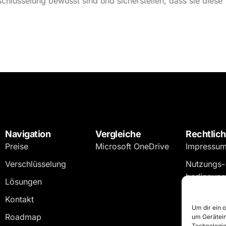
hlüsselung bewusst sind und sicherstellen, dass sie diese
Navigation
Vergleiche
Rechtlic
Preise
Microsoft OneDrive
Impressu
Verschlüsselung
Nutzungs-
bedingun
Lösungen
Datenschu
Kontakt
erklärung
Um dir ein 
Roadmap
um Gerätein
Technologie