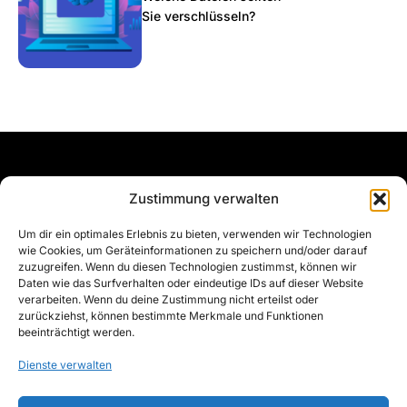
Sie verschlüsseln?
Navigati
Vergleic
Rechtlic
Get in
Zustimmung verwalten
Sichern
on
he
hes
touch
Um dir ein optimales Erlebnis zu bieten, verwenden wir Technologien
Sie Ihre
Preise
Microsoft
Impressum
hello@scram
wie Cookies, um Geräteinformationen zu speichern und/oder darauf
Dateien
OneDrive
Verschlüsselung
Nutzungs-
zuzugreifen. Wenn du diesen Technologien zustimmst, können wir
jederzeit
Daten wie das Surfverhalten oder eindeutige IDs auf dieser Website
bedingungen
Lösungen
verarbeiten. Wenn du deine Zustimmung nicht erteilst oder
und von
Datenschutz-
zurückziehst, können bestimmte Merkmale und Funktionen
überall
Kontakt
beeinträchtigt werden.
erklärung
verschlü
Roadmap
Dienste verwalten
sselt mit
Whitepaper
der