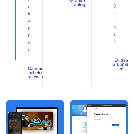
Ordnerstruktur
anlegen ->
g
n
u
k
n
ö
g
n
e
n
n
e
.
n
.
Zu den
Gruppen
Dateien
->
mühelos
teilen ->