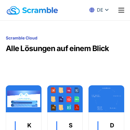
DE
EN
Lösungen
Verschlüsselung
Scramble Cloud
Preise
Alle Lösungen auf einem Blick
Download
Docs
K
S
D