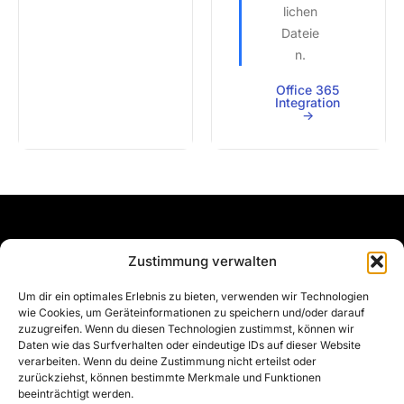
lichen
Dateie
n.
Office 365
Integration
->
Navigati
Vergleic
Rechtlic
Get in
Zustimmung verwalten
Sichern
on
he
hes
touch
Um dir ein optimales Erlebnis zu bieten, verwenden wir Technologien
Sie Ihre
Preise
Microsoft
Impressum
hello@scram
wie Cookies, um Geräteinformationen zu speichern und/oder darauf
Dateien
OneDrive
Verschlüsselung
Nutzungs-
zuzugreifen. Wenn du diesen Technologien zustimmst, können wir
jederzeit
Daten wie das Surfverhalten oder eindeutige IDs auf dieser Website
bedingungen
Lösungen
verarbeiten. Wenn du deine Zustimmung nicht erteilst oder
und von
Datenschutz-
zurückziehst, können bestimmte Merkmale und Funktionen
überall
Kontakt
beeinträchtigt werden.
erklärung