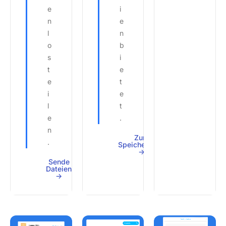
e
i
n
e
l
n
o
b
s
i
t
e
e
t
i
e
l
t
e
.
n
Zum
.
Speicherplatz
->
Sende
Dateien
->