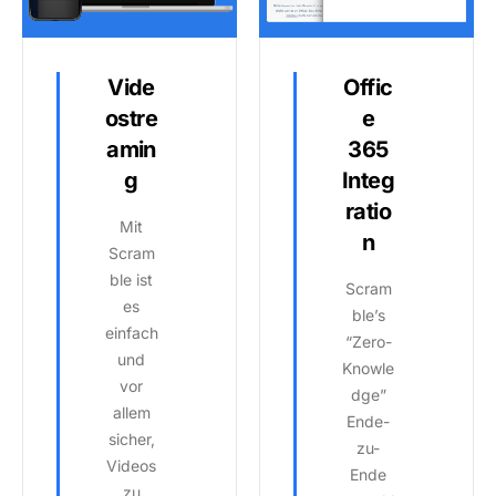
Vide
Offic
ostre
e
amin
365
g
Integ
ratio
Mit
n
Scram
ble ist
Scram
es
ble’s
einfach
“Zero-
und
Knowle
vor
dge”
allem
Ende-
sicher,
zu-
Videos
Ende
zu