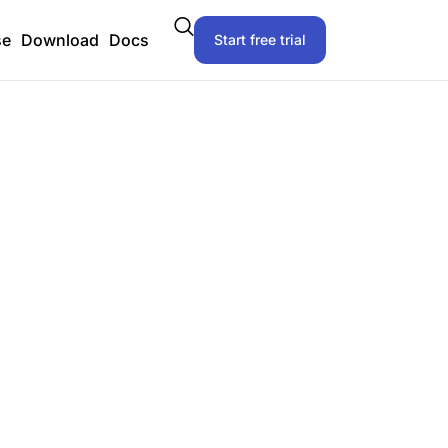
se
Download
Docs
Start free trial